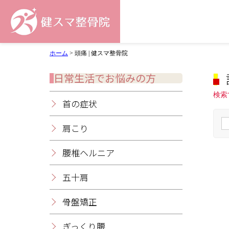
ホーム
>
頭痛 | 健スマ整骨院
日常生活でお悩みの方
検索
首の症状
肩こり
腰椎ヘルニア
五十肩
骨盤矯正
ぎっくり腰