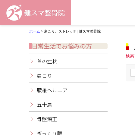
ホーム
>
肩こり、ストレッチ | 健スマ整骨院
日常生活でお悩みの方
検索
首の症状
肩こり
腰椎ヘルニア
五十肩
骨盤矯正
ぎっくり腰