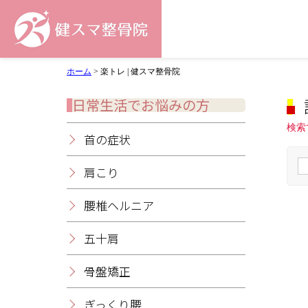
ホーム
>
楽トレ | 健スマ整骨院
日常生活でお悩みの方
検索
首の症状
肩こり
腰椎ヘルニア
五十肩
骨盤矯正
ぎっくり腰