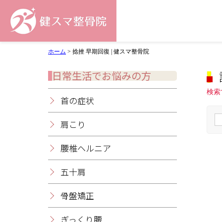
ホーム
>
捻挫 早期回復 | 健スマ整骨院
日常生活でお悩みの方
検索
首の症状
肩こり
腰椎ヘルニア
五十肩
骨盤矯正
ぎっくり腰