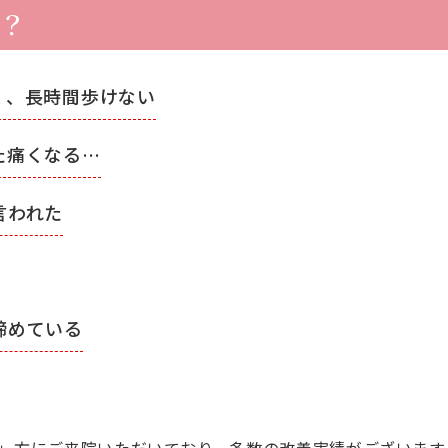
？
く、長時間歩けない
た痛くなる…
言われた
諦めている
」方にご来院いただいており、多数の改善実績がございます