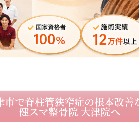
津市で脊柱管狭窄症の根本改善
健スマ整骨院 大津院へ